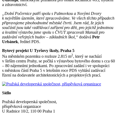
a zdravotnictví.
„Dolní Počernice patří spolu s Palmovkou a Novými Dvory
k největším územím, které zpracováváme. Ve všech těchto případech
připravujeme plnohodnotné městské čtvrti. Jsem rád, že jejich
součástí jsou také vzdělávací zařízení pro děti, pro jejichž jednotnou
a kvalitní výstavbu jsme spolu s ČVUT zpracovali Manuál pro
zadávání veřejných budov – základních škol,“
dodává
Petr
Urbánek
, ředitel PDS.
Bytový projekt U Tyršovy školy, Praha 5
2
Na městském pozemku o rozloze 2.815 m
, který se nachází
v širším centru Prahy, se počítá s výstavbou bytového domu s cca 60
– 80 nájemními jednotkami. Po zpracování zadání i ve spolupráci
s městskou částí Praha 5 v letošním roce PDS vyhlásí zadávací
řízení na dodavatele architektonických a projektových prací.
Sídlo
Pražská developerská společnost,
příspěvková organizace
U Radnice 10/2, 110 00 Praha 1