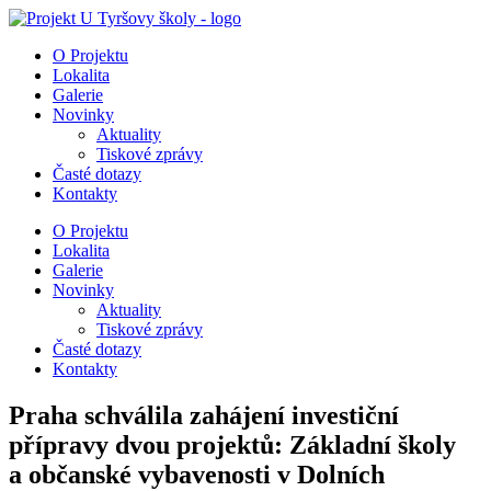
Přejít
k
O Projektu
obsahu
Lokalita
Galerie
Novinky
Aktuality
Tiskové zprávy
Časté dotazy
Kontakty
O Projektu
Lokalita
Galerie
Novinky
Aktuality
Tiskové zprávy
Časté dotazy
Kontakty
Praha schválila zahájení investiční
přípravy dvou projektů: Základní školy
a občanské vybavenosti v Dolních