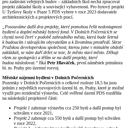
pro zadávání veřejných budov – základních škol nechá zpracovat
projekt základní školy a související vybavenosti. Pro bytový projekt
U Tyršovy školy v Praze 5 PDS vybere v roce 2023 dodavatele
architektonických a projektových prací.
„
Posouváme další dva projekty, které pomohou řešit nedostupnost
bydlení a doplní městský bytový fond. V Dolních Počernicích se
chystá nová čtvrť v podobě zahradního města, která bude šetrná
k budoucím i stávajícím obyvatelům a k životnímu prostředí. Skrze
Pražskou developerskou společnost, kterou jsme v minulém období
zakládali, se nám daří držet se teze, že město staví město. Děkuji
všem za spolupráci a těším se na další projekty, které
budou následovat.“
říká
Petr Hlaváček
, první náměstek primátora
hl. m. Prahy pro územní rozvoj.
Městské nájemní bydlení v Dolních Počernicích
Pozemky v Dolních Počernicích o celkové rozloze 18,5 ha jsou
jedním z největších rozvojových území hl. m. Prahy, které je možné
využít pro rezidenční výstavbu. Celé svěřené území PDS rozdělila
na následující projektové části:
Projekt 1
zahrnuje výstavbu cca 250 bytů a další postup byl
schválen v roce 2021,
Projekt 2
zahrnuje cca 550 bytů a další postup byl schválen
v roce 2022,