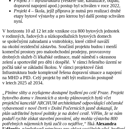
Projekt 3 – infrastruktura
(veškeré sítě, kanalizace, odpad,
dopravní napojení apod.) postup byl schválen v roce 2022,
Projekt 4
– škola, jejíž příprava je nutná pro realizaci druhé
etapy bytové výstavby a pro kterou byl další postup schválen
nyní.
V horizontu 10 až 12 let zde vznikne cca 800 bytových jednotek
v rodinných, řadových a nízkopodlažních bytových domech
se společnými zahradami a vnitrobloky, které citlivě naváží
na okolní rezidenční zástavbu. Součástí projektu budou i menší
komerční prostory pro maloobchodní prodejny, provozovny
drobných služeb či lékařské ordinace, malé náměstí s okrasnou
zelení a sportoviště pro děti i dospělé. V rámci řešeného území se
počítá také se základní školou. V rámci projektové části
Infrastruktura bude komplexně řešena dopravní situace a napojení
na MHD a PID. Celý projekt by měl být realizován postupně
v letech 2025 až 2034.
„Plníme sliby a zvyšujeme dostupné bydlení po celé Praze. Projekt
bytového domu v Jinonicích a stovky plánovaných bytů včet
projekční kancelář ARCHUM architektiuně odpovídající občanské
vybavenosti v nové čtvrti v Dolní Počernicích jasně dokazují, že
plán udržitelné bytové politiky je na dobré cestě. Věřím, že se nám
podaří rychle získat stavební povolení, aby mohla výstavba 800
potřebných nájemních bytů začít co nejdříve,“
říká
Alexandra
Udženija
, náměstkyně primátora pro oblast sociálních věcí, bydlení